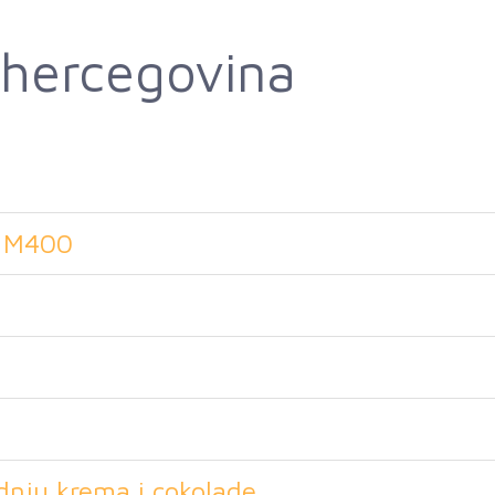
 hercegovina
tuj
x M400
dnju krema i cokolade