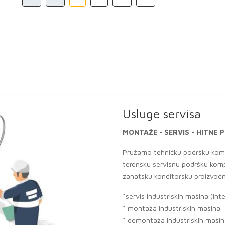
Usluge servisa
MONTAŽE - SERVIS - HITNE POPRAVKE -UGOV
Pružamo tehničku podršku kompaniama koje se bave
terensku servisnu podršku kompanijama proizvođačim
zanatsku konditorsku proizvodnju.
*servis industriskih mašina (interventno, preventivno
* montaža industriskih mašina
* demontaža industriskih mašina