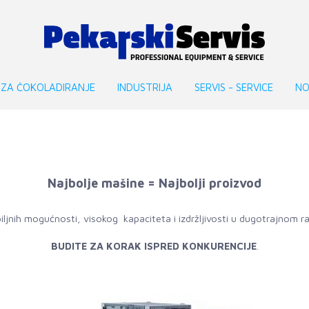
 ZA ČOKOLADIRANJE
INDUSTRIJA
SERVIS - SERVICE
NO
Najbolje mašine = Najbolji proizvod
ljnih mogućnosti, visokog kapaciteta i izdržljivosti u dugotrajnom ra
BUDITE ZA KORAK ISPRED KONKURENCIJE
.