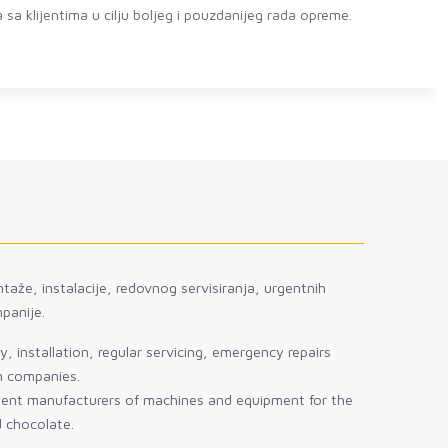
 boljeg i pouzdanijeg rada opreme.
taže, instalacije, redovnog servisiranja, urgentnih
panije.
, installation, regular servicing, emergency repairs
gn companies.
sent manufacturers of machines and equipment for the
d chocolate.