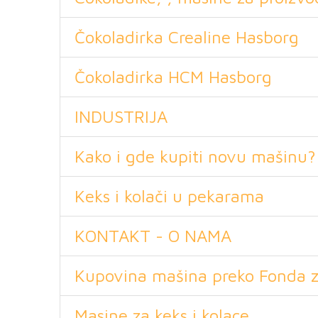
Čokoladirka Crealine Hasborg
Čokoladirka HCM Hasborg
INDUSTRIJA
Kako i gde kupiti novu mašinu?
Keks i kolači u pekarama
KONTAKT - O NAMA
Kupovina mašina preko Fonda za
Masine za keks i kolace