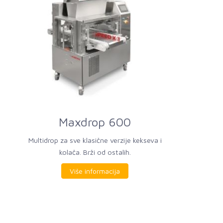
Maxdrop 600
Multidrop za sve klasične verzije kekseva i
kolača. Brži od ostalih.
Više informacija