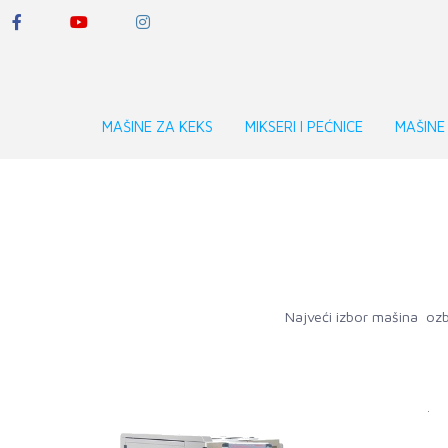
MAŠINE ZA KEKS
MIKSERI I PEĆNICE
MAŠINE
Najveći izbor mašina ozbi