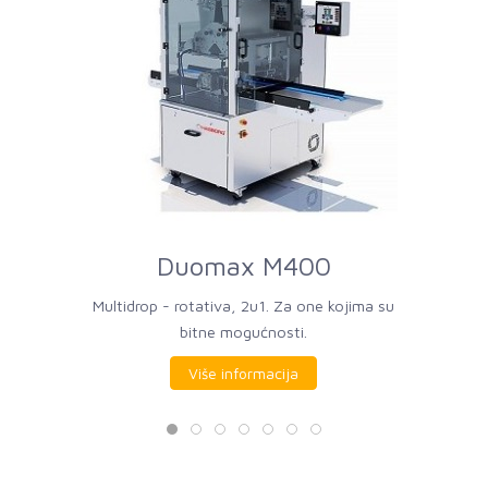
Duomax M400
Multidrop - rotativa, 2u1. Za one kojima su
bitne mogućnosti.
Više informacija