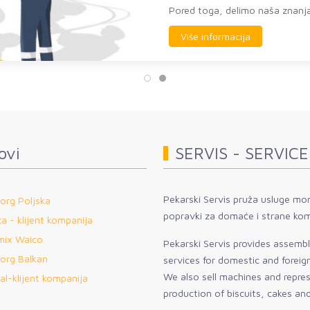
Pored toga, delimo naša znanja sa klijentima u cilju
Više informacija
ovi
SERVIS - SERVICE
Pekarski Servis pruža usluge mon
org Poljska
popravki za domaće i strane kom
a - klijent kompanija
mix Waico
Pekarski Servis provides assembly
org Balkan
services for domestic and forei
We also sell machines and repre
al-klijent kompanija
production of biscuits, cakes an