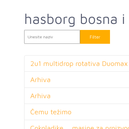
hasborg bosna i
Filter
Rese
2u1 multidrop rotativa Duoma
Arhiva
Arhiva
Čemu težimo
Cokoladike, , masine za proizvo