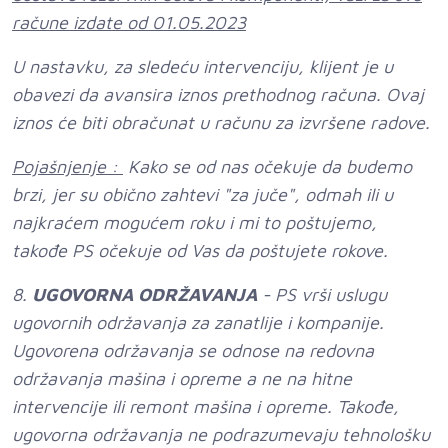
račune izdate od 01.05.2023
U nastavku, za sledeću intervenciju, klijent je u
obavezi da avansira iznos prethodnog računa. Ovaj
iznos će biti obračunat u računu za izvršene radove.
Pojašnjenje :
Kako se od nas očekuje da budemo
brzi, jer su obično zahtevi "za juče", odmah ili u
najkraćem mogućem roku i mi to poštujemo,
takođe PS očekuje od Vas da poštujete rokove.
8.
UGOVORNA ODRŽAVANJA
- PS vrši uslugu
ugovornih održavanja za zanatlije i kompanije.
Ugovorena održavanja se odnose na redovna
održavanja mašina i opreme a ne na hitne
intervencije ili remont mašina i opreme. Takođe,
ugovorna održavanja ne podrazumevaju tehnološku