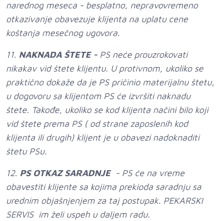
narednog meseca - besplatno, nepravovremeno
otkazivanje obavezuje klijenta na uplatu cene
koštanja mesečnog ugovora.
11.
NAKNADA ŠTETE -
PS neće prouzrokovati
nikakav vid štete klijentu. U protivnom, ukoliko se
praktično dokaže da je PS pričinio materijalnu štetu,
u dogovoru sa klijentom PS će izvršiti naknadu
štete. Takođe, ukoliko se kod klijenta načini bilo koji
vid štete prema PS ( od strane zaposlenih kod
klijenta ili drugih) klijent je u obavezi nadoknaditi
štetu PSu.
12.
PS OTKAZ SARADNJE
- PS će na vreme
obavestiti klijente sa kojima prekioda saradnju sa
urednim objašnjenjem za taj postupak. PEKARSKI
SERVIS im želi uspeh u daljem radu.