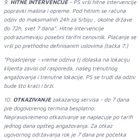
9.
HITNE INTERVENCIJE
- PS vrši hitne intervencije
popravki mašina i opreme. Pod hitnim se računa
odziv do maksimalnih 24h za Srbiju , okolne države
do 72h, svet 7 dana*. Hitne intervencije
podrazumevaju posebni tarifni cenovnik. Plaćanje se
vrši po prethodno definisanim uslovima (tačka 7.)
*Pojašnjenje - vreme odziva tj dolaska na lokaciju
klijenta zavisi od rasporeda, našeg trenutnog
angažovanja i trenutne lokacije. PS se trudi da odziv
bude što kraći i brži.
10.
OTKAZIVANJE
zakazanog servisa - do 7 dana
pre dogovorenog termina besplatno.
Nepravovremeno otkazivanje se naplaćuje po tarifi
jednog dana opšteg angažovanja. Za otkaz
ugovornog održavanja rok je 7 dana pre početka