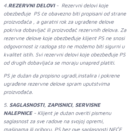
4.
REZERVNI DELOVI
- Rezervni delovi koje
obezbeđuje PS će obavezno biti propisani od strane
proizvođača , a garatni rok za ugrađene delove
pokriva dobavljač ili proizvođač rezervnih delova. Za
rezervne delove koje obezbeđuje klijent PS ne snosi
odgovornost iz razloga sto ne možemo biti sigurni u
kvalitet istih. Svi rezervni delovi koje obezbeđuje PS
od drugih dobavljača se moraju unapred platiti.
PS je dužan da propisno ugradi,instalira i pokrene
ugrađene rezervne delove spram uputstvima
proizvođača.
5.
SAGLASNOSTI, ZAPISNICI, SERVISNE
NALEPNICE
- Klijent je dužan overiti pismenu
saglasnost za sve radove na svojoj opremi,
mašinama ili priboru. PS bez ove saglasnosti NEĆE