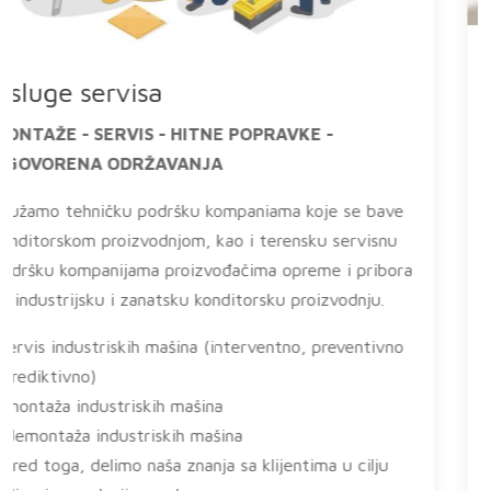
Automatizacija mašina i procesa po
zahtevu klijenta
Automatizacija mašina podrazumeva veću stopu
proizvodnje i povećanu produktivnost, efikasniju
upotrebu sirovina, bolji kvalitet proizvoda, manji
utrošak energije,kraće vreme proizvodnje. Veća
proizvodnja i povećana produktivnost, smanjenje
utroška energije su tri najveća razloga za
automatizaciju mašina i proizvodnih procesa.
manje zastoja + manji utrošak energije + veća
produktivnost = veća zarada
Automatizacijom
postojećih mašina i opreme rešavate mnoge
probleme. Mi poznajemo tehnologije i dajemo
specifična i inovativna rešenja u okviru tehnoloških