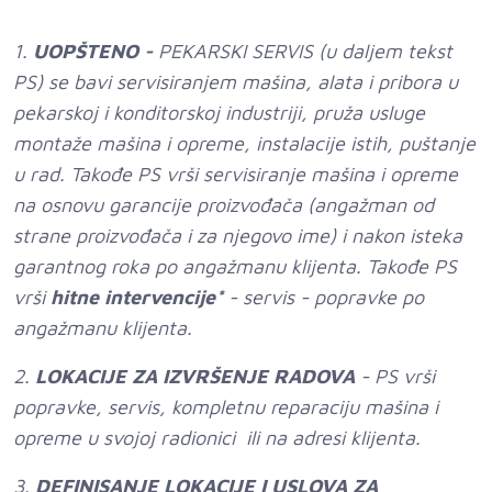
1.
UOPŠTENO -
PEKARSKI SERVIS (u daljem tekst
PS) se bavi servisiranjem mašina, alata i pribora u
pekarskoj i konditorskoj industriji, pruža usluge
montaže mašina i opreme, instalacije istih, puštanje
u rad. Takođe PS vrši servisiranje mašina i opreme
na osnovu garancije proizvođača (angažman od
strane proizvođača i za njegovo ime) i nakon isteka
garantnog roka po angažmanu klijenta. Takođe PS
vrši
hitne intervencije*
- servis - popravke po
angažmanu klijenta.
2.
LOKACIJE ZA IZVRŠENJE RADOVA
- PS vrši
popravke, servis, kompletnu reparaciju mašina i
opreme u svojoj radionici ili na adresi klijenta.
3.
DEFINISANJE LOKACIJE I USLOVA ZA