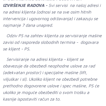
IZVRŠENJE RADOVA -
Svi servisi na našoj adresi i
na adresi klijenta (odnosi se na sve osim hitnih
intervencija i ugovornog održavanja) i zakazuju se
najmanje 7 dana unapred.
Odziv PS na zahtev klijenta za servisiranje mašine
zavisi od rasporeda slobodnih termina - dogovara
se klijent - PS.
Servisiranje na adresi klijenta - klijent se
obavezuje da obezbedi neophodne uslove za rad
(adekvatan prostor) i specijalne mašine (lift,
viljuškar i sl). Ukoliko klijent ne obezbedi potrebne
prethodno dogovorene uslove i spec mašine, PS će
ukoliko je moguće obezbediti o svom trošku a
kasnije ispostaviti račun za to.