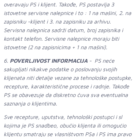
overavaju PS i klijent. Takođe, PS postavlja 3
istovetne servisne nalepnice i to : 1 na mašini, 2. na
zapisniku -klijent i 3. na zapisniku za arhivu.
Servisna nalepnica sadrži datum, broj zapisnika i
kontakt telefon. Servisne nalepnice moraju biti
istovetne (2 na zapisnicima + 1 na mašini).
6.
POVERLJIVOST INFORMACIJA
- PS neće
sakupljati nikakve podatke o poslovanju svojih
klijenata niti detalje vezane za tehnološke postupke,
recepture, karakteristične procese i radnje. Takođe
PS se obavezuje da diskretno čuva sva eventualna
saznanja o klijentima.
Sve recepture, uputstva, tehnološki postupci i sl
kojima je PS snadbeo, obučio klijenta ili omogućio
klijentu smatraju se vlasništvom PSa i PS ima pravo