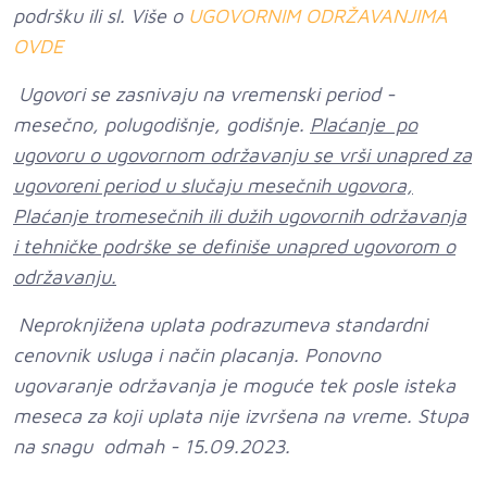
podršku ili sl. Više o
UGOVORNIM ODRŽAVANJIMA
OVDE
Ugovori se zasnivaju na vremenski period -
mesečno, polugodišnje, godišnje.
Plaćanje po
ugovoru o ugovornom održavanju se vrši unapred za
ugovoreni period u slučaju mesečnih ugovora,
Plaćanje tromesečnih ili dužih ugovornih održavanja
i tehničke podrške se definiše unapred ugovorom o
održavanju.
Neproknjižena uplata podrazumeva standardni
cenovnik usluga i način placanja. Ponovno
ugovaranje održavanja je moguće tek posle isteka
meseca za koji uplata nije izvršena na vreme. Stupa
na snagu odmah - 15.09.2023.