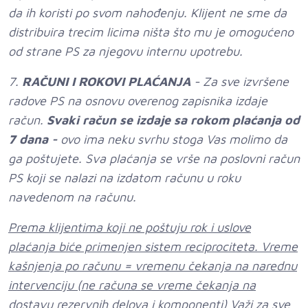
da ih koristi po svom nahođenju. Klijent ne sme da
distribuira trecim licima ništa što mu je omogućeno
od strane PS za njegovu internu upotrebu.
7.
RAČUNI
I ROKOVI PLAĆANJA
- Za sve izvršene
radove PS na osnovu overenog zapisnika izdaje
račun.
Svaki račun se izdaje sa rokom plaćanja od
7 dana -
ovo ima neku svrhu stoga Vas molimo da
ga poštujete. Sva plaćanja se vrše na poslovni račun
PS koji se nalazi na izdatom računu u roku
navedenom na računu.
Prema klijentima koji ne poštuju rok i uslove
plaćanja biće primenjen sistem reciprociteta. Vreme
kašnjenja po računu = vremenu čekanja na narednu
intervenciju (ne računa se vreme čekanja na
dostavu rezervnih delova i komponenti) Važi za sve