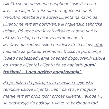
Ukoliko se ne obezbede neophodni uslovi za rad
krivicom klijenta a PS nije u mogućnosti da ih
trenutno obezbedi na adresi klijenta na način da
klijentu ne remeti poslovanje ili higijensko tehničke
uslove, PS neće izvršavati nikakve radove već će
otkazati uslugu na osnovu nemogućnosti
izvršavanja radova usled neadekvatnih uslova.
Kao
naknadu za gubitak vremena i troškova putovanja
(usled neobezbeđivanja unapred dogovorenih uslova
od strane klijenta) klijentu će se naplatiti
putni
troškovi + 1 dan opšteg angažovanja*
.
PS je dužan da poštuje sva pravila i higijensko
tehničke uslove klijenta, kao i da što je moguće
manje remeti proizvodni proces klijenta. Takođe PS
se obavezuje da poštuje uslove za bezbedan rad.