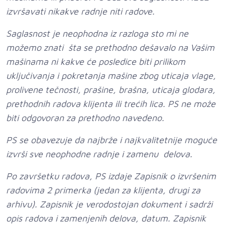
izvršavati nikakve radnje niti radove.
Saglasnost je neophodna iz razloga sto mi ne
možemo znati šta se prethodno dešavalo na Vašim
mašinama ni kakve će posledice biti prilikom
uključivanja i pokretanja mašine zbog uticaja vlage,
prolivene tečnosti, prašine, brašna, uticaja glodara,
prethodnih radova klijenta ili trećih lica. PS ne može
biti odgovoran za prethodno navedeno.
PS se obavezuje da najbrže i najkvalitetnije moguće
izvrši sve neophodne radnje i zamenu delova.
Po završetku radova, PS izdaje Zapisnik o izvršenim
radovima 2 primerka (jedan za klijenta, drugi za
arhivu). Zapisnik je verodostojan dokument i sadrži
opis radova i zamenjenih delova, datum. Zapisnik