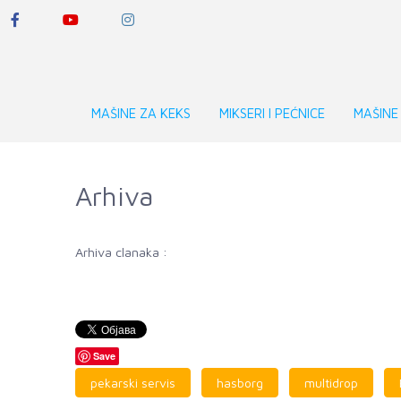
MAŠINE ZA KEKS
MIKSERI I PEĆNICE
MAŠINE
Arhiva
Arhiva clanaka :
Save
pekarski servis
hasborg
multidrop