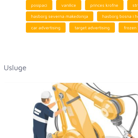
posipaci
vanilice
princes krofne
str
hasborg severna makedonija
hasborg bosna i 
car advertising
target advertising
frozen 
Usluge