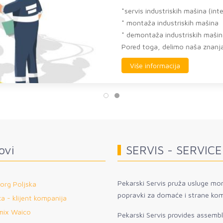
*servis industriskih mašina (int
* montaža industriskih mašina
* demontaža industriskih maši
Pored toga, delimo naša znanja 
Više informacija
ovi
SERVIS - SERVICE
Pekarski Servis pruža usluge mon
org Poljska
popravki za domaće i strane kom
a - klijent kompanija
mix Waico
Pekarski Servis provides assembly