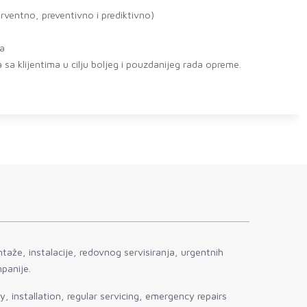
erventno, preventivno i prediktivno)
na
sa klijentima u cilju boljeg i pouzdanijeg rada opreme.
taže, instalacije, redovnog servisiranja, urgentnih
panije.
, installation, regular servicing, emergency repairs