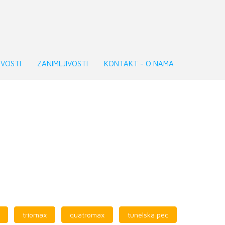
VOSTI
ZANIMLJIVOSTI
KONTAKT - O NAMA
triomax
quatromax
tunelska pec