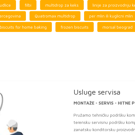
udlice
filbi
multidrop za keks
linije za proizvodnju 
hercegovina
Quatromax multidrop
per mlin ili kuglicni mlin
biscuits for home baking
frozen biscuits
morsal beograd
Usluge servisa
MONTAŽE - SERVIS - HITN
Pružamo tehničku podršku komp
terensku servisnu podršku komp
zanatsku konditorsku proizvodn