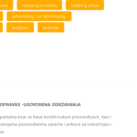
keksa
Hasborg Hrvatska
hasborg srbija
advertising, car advertising,
andjelcic
deltrade
E POPRAVKE -UGOVORENA ODRŽAVANJA
aniama koje se bave konditorskom proizvodnjom, kao i
anijama proizvođačima opreme i pribora za industrijsku i
ju.