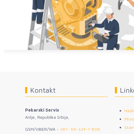
Kontakt
Link
Pekarski Servis
Hasb
Arilje, Republika Srbija,
Mrvic
Star
GSM/VIBER/WA
+ 381- 64-324-1-806