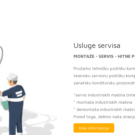
Usluge servisa
MONTAŽE - SERVIS - HITN
Pružamo tehničku podršku komp
terensku servisnu podršku komp
zanatsku konditorsku proizvodn
*servis industriskih mašina (int
* montaža industriskih mašina
* demontaža industriskih maši
Pored toga, delimo naša znanja 
Više informacija