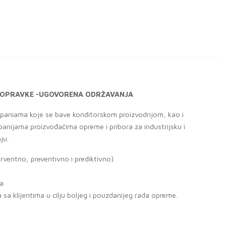
E POPRAVKE -UGOVORENA ODRŽAVANJA
aniama koje se bave konditorskom proizvodnjom, kao i
anijama proizvođačima opreme i pribora za industrijsku i
ju.
erventno, preventivno i prediktivno)
na
sa klijentima u cilju boljeg i pouzdanijeg rada opreme.