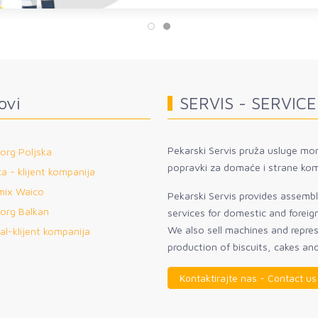
ovi
SERVIS - SERVICE
Pekarski Servis pruža usluge mon
org Poljska
popravki za domaće i strane kom
a - klijent kompanija
mix Waico
Pekarski Servis provides assembly
org Balkan
services for domestic and forei
We also sell machines and repre
al-klijent kompanija
production of biscuits, cakes an
Kontaktirajte nas - Contact us