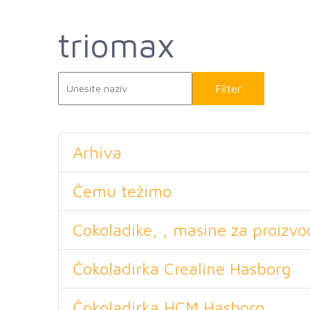
triomax
Filter
Rese
Arhiva
Čemu težimo
Cokoladike, , masine za proizvo
Čokoladirka Crealine Hasborg
Čokoladirka HCM Hasborg