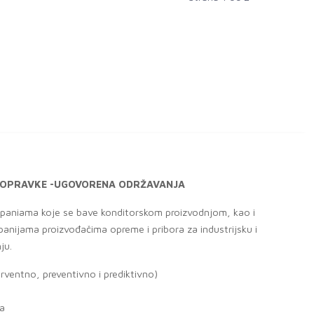
E POPRAVKE -UGOVORENA ODRŽAVANJA
aniama koje se bave konditorskom proizvodnjom, kao i
anijama proizvođačima opreme i pribora za industrijsku i
ju.
erventno, preventivno i prediktivno)
na