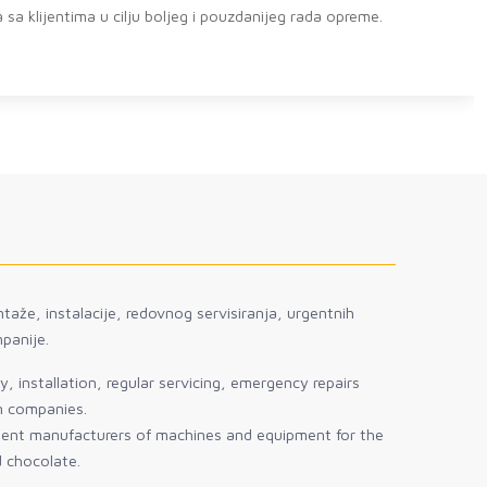
sa klijentima u cilju boljeg i pouzdanijeg rada opreme.
taže, instalacije, redovnog servisiranja, urgentnih
panije.
, installation, regular servicing, emergency repairs
gn companies.
sent manufacturers of machines and equipment for the
d chocolate.