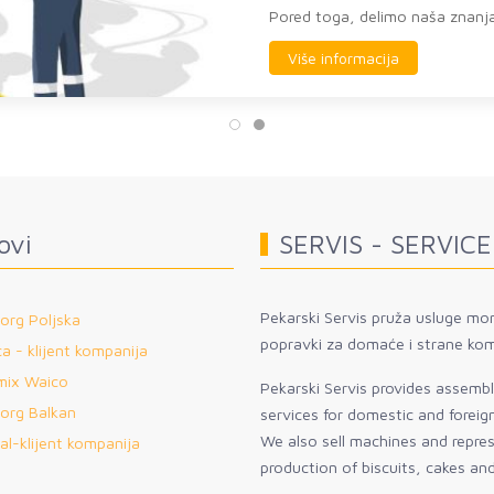
Pored toga, delimo naša znanja 
Više informacija
ovi
SERVIS - SERVICE
Pekarski Servis pruža usluge mon
org Poljska
popravki za domaće i strane kom
a - klijent kompanija
mix Waico
Pekarski Servis provides assembly
org Balkan
services for domestic and forei
We also sell machines and repre
al-klijent kompanija
production of biscuits, cakes an