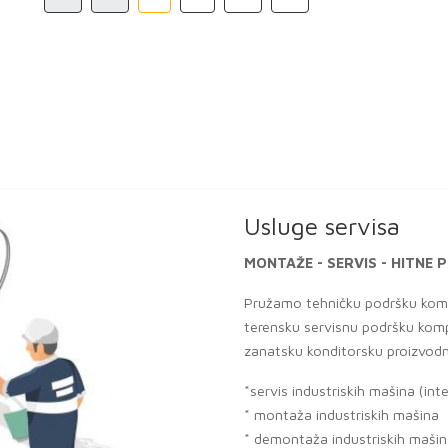
Usluge servisa
MONTAŽE - SERVIS - HITN
Pružamo tehničku podršku komp
terensku servisnu podršku komp
zanatsku konditorsku proizvodn
*servis industriskih mašina (int
* montaža industriskih mašina
* demontaža industriskih maši